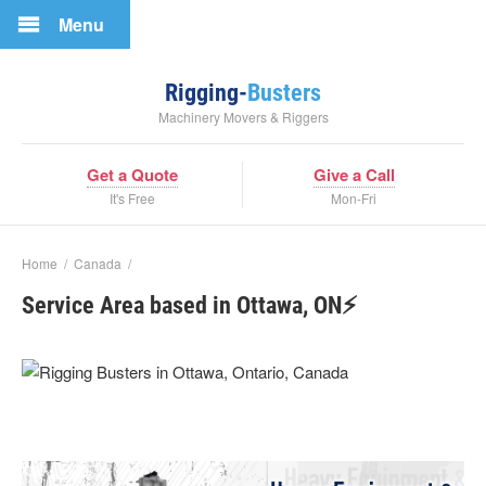
Menu
Rigging-
Busters
Machinery Movers & Riggers
Get a Quote
Give a Call
It's Free
Mon-Fri
Home
/
Canada
/
Service Area based in Ottawa, ON⚡