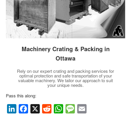
Machinery Crating & Packing in
Ottawa
Rely on our expert crating and packing services for
optimal protection and safe transportation of your
valuable machinery. We tailor our approach to suit
your unique needs.
Pass this along:
Li
F
X
R
W
M
E
n
a
e
h
e
m
k
c
d
at
ss
ail