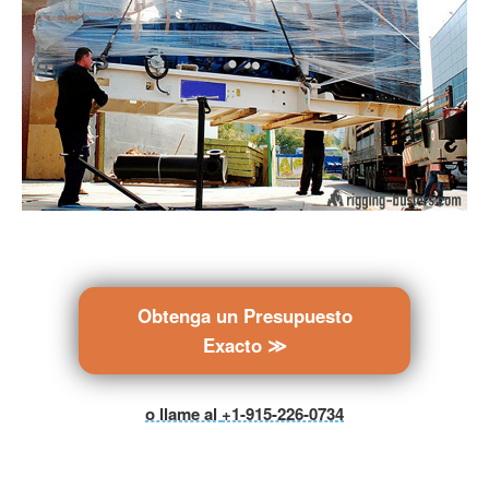
Obtenga un Presupuesto
Exacto ≫
o llame al
+1-915-226-0734