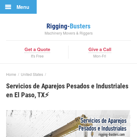
Menu
Rigging-
Busters
Machinery Movers & Riggers
Get a Quote
Give a Call
It's Free
Mon-Fri
Home
/
United States
/
Servicios de Aparejos Pesados e Industriales
en El Paso, TX⚡