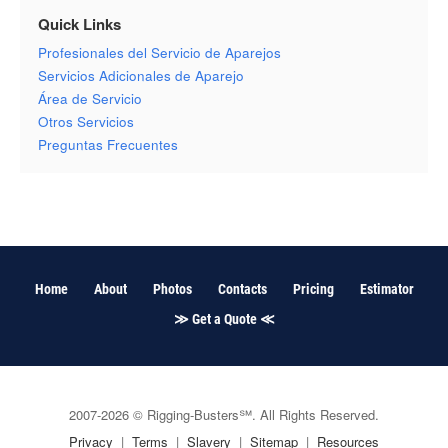
Quick Links
Profesionales del Servicio de Aparejos
Servicios Adicionales de Aparejo
Área de Servicio
Otros Servicios
Preguntas Frecuentes
Home
About
Photos
Contacts
Pricing
Estimator
≫ Get a Quote ≪
2007-2026
©
Rigging-Busters℠. All Rights Reserved.
Privacy
|
Terms
|
Slavery
|
Sitemap
|
Resources