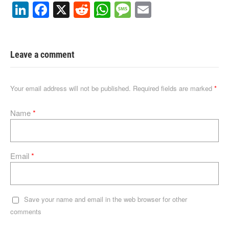
Li
F
X
R
W
M
E
n
a
e
h
e
m
k
c
d
at
ss
ail
e
e
di
s
a
Leave a comment
dI
b
t
A
g
n
o
p
e
Your email address will not be published.
Required fields are marked
*
o
p
Name
*
k
Email
*
Save your name and email in the web browser for other
comments