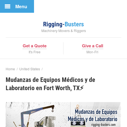
Menu
Rigging-
Busters
Machinery Movers & Riggers
Get a Quote
Give a Call
It's Free
Mon-Fri
Home
/
United States
/
Mudanzas de Equipos Médicos y de
Laboratorio en Fort Worth, TX⚡