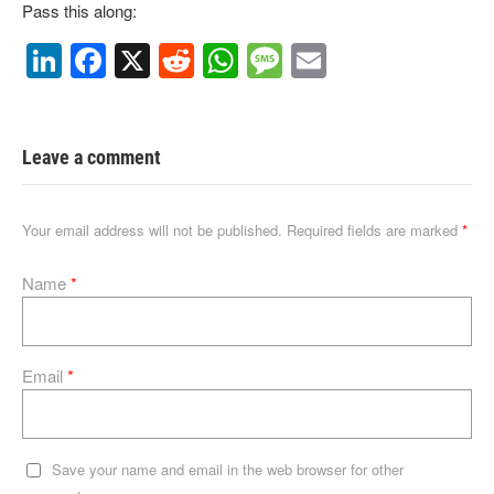
Pass this along:
Li
F
X
R
W
M
E
n
a
e
h
e
m
k
c
d
at
ss
ail
e
e
di
s
a
Leave a comment
dI
b
t
A
g
n
o
p
e
Your email address will not be published.
Required fields are marked
*
o
p
Name
*
k
Email
*
Save your name and email in the web browser for other